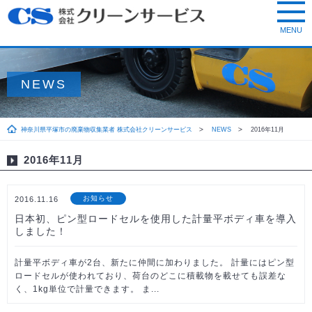
NEWS
神奈川県平塚市の廃棄物収集業者 株式会社クリーンサービス
NEWS
2016年11月
2016年11月
お知らせ
2016.11.16
日本初、ピン型ロードセルを使用した計量平ボディ車を導入
しました！
計量平ボディ車が2台、新たに仲間に加わりました。 計量にはピン型
ロードセルが使われており、荷台のどこに積載物を載せても誤差な
く、1kg単位で計量できます。 ま...