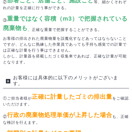
部署ごと、店舗ごと、施設ごと
②
等、細かくそれぞ
れの計量を正確に行う事ができる。
重量ではなく容積（m3）で把握されている
③
廃棄物も
、正確な重量で把握することができる。
お客様の排出された廃棄物量を誤魔化すなどあってはならないこと
ですが、どんなに熟練した作業員であっても手持ち感覚での計量で
は正確な計量を行う事はできません。
しかし、計量器を搭載したゴミ収集車であれば、正確な計量が可能
となります。
お客様には具体的に以下のメリットがございま
す。
正確に計量したゴミの排出量
①ご担当者様が
をご確認
いただけます。
行政の廃棄物処理単価が上昇した場合
②
も、正確
な検討を行えます。