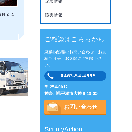
採用情報
のＮｏ１
障害情報
ご相談はこちらから
廃棄物処理のお問い合わせ・お見
積もり等、お気軽にご相談下さ
い。
0463-54-4965
〒 254-0012
神奈川県平塚市大神 8-19-35
お問い合わせ
ScurityAction